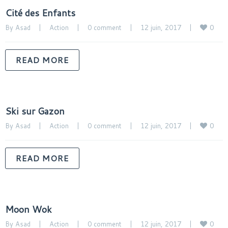
Cité des Enfants
0
By 
Asad
|
Action
|
0 comment
|
12 juin, 2017    
|
READ MORE
Ski sur Gazon
0
By 
Asad
|
Action
|
0 comment
|
12 juin, 2017    
|
READ MORE
Moon Wok
0
By 
Asad
|
Action
|
0 comment
|
12 juin, 2017    
|