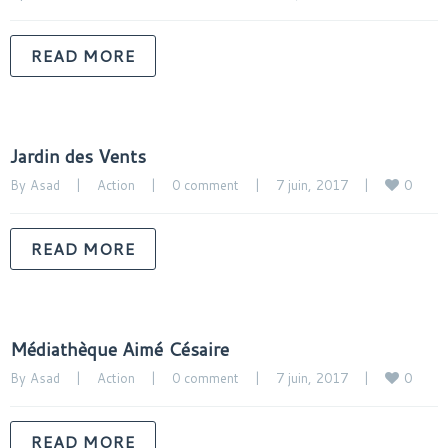
READ MORE
Jardin des Vents
0
By 
Asad
|
Action
|
0 comment
|
7 juin, 2017    
|
READ MORE
Médiathèque Aimé Césaire
0
By 
Asad
|
Action
|
0 comment
|
7 juin, 2017    
|
READ MORE