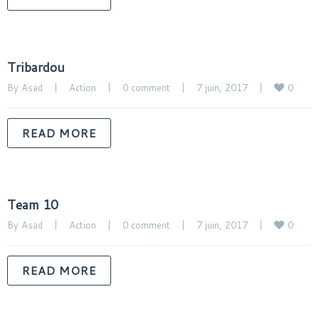
Tribardou
0
By 
Asad
|
Action
|
0 comment
|
7 juin, 2017    
|
READ MORE
Team 10
0
By 
Asad
|
Action
|
0 comment
|
7 juin, 2017    
|
READ MORE