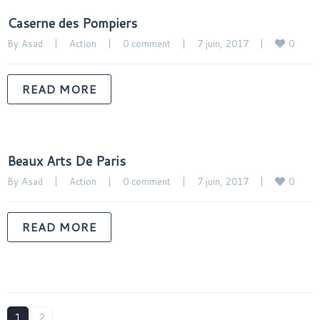
Caserne des Pompiers
0
By 
Asad
|
Action
|
0 comment
|
7 juin, 2017    
|
READ MORE
Beaux Arts De Paris
0
By 
Asad
|
Action
|
0 comment
|
7 juin, 2017    
|
READ MORE
1
2