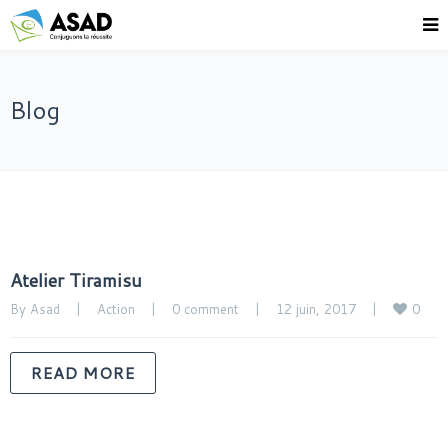
Blog
Atelier Tiramisu
0
By 
Asad
|
Action
|
0 comment
|
12 juin, 2017    
|
READ MORE