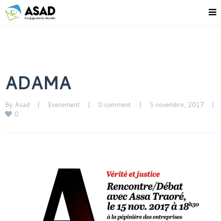
ADAMA
By 
Asad
|
Evenement
|
0 comment
|
5 novembre, 2017    
|
0