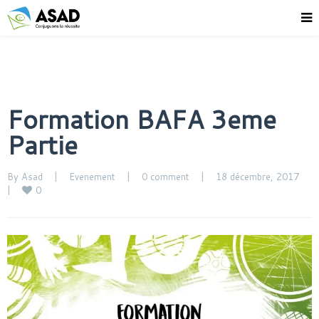
Formation BAFA 3eme
Partie
By 
Asad
|
Evenement
|
0 comment
|
18 décembre, 2017    
0
|