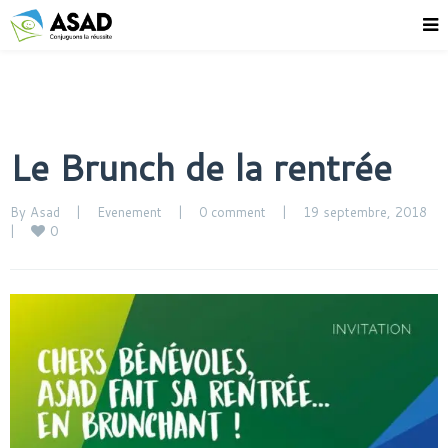
Le Brunch de la rentrée
By 
Asad
|
Evenement
|
0 comment
|
19 septembre, 2018    
0
|