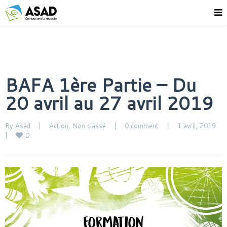
BAFA 1ère Partie – Du
20 avril au 27 avril 2019
By 
Asad
|
Action
, 
Non classé
|
0 comment
|
1 avril, 2019    
0
|