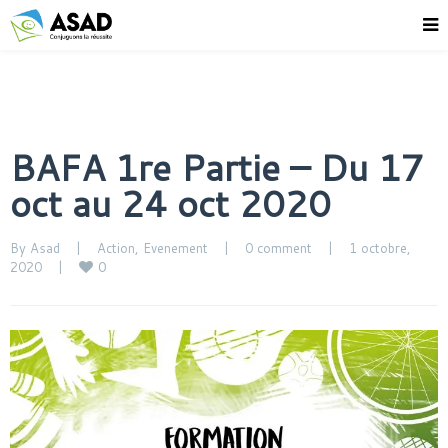
BAFA 1re Partie – Du 17
oct au 24 oct 2020
By 
Asad
|
Action
, 
Evenement
|
0 comment
|
1 octobre, 
0
2020    
|